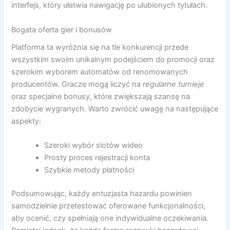
interfejs, który ułatwia nawigację po ulubionych tytułach.
Bogata oferta gier i bonusów
Platforma ta wyróżnia się na tle konkurencji przede
wszystkim swoim unikalnym podejściem do promocji oraz
szerokim wyborem automatów od renomowanych
producentów. Gracze mogą liczyć na
regularne turnieje
oraz specjalne bonusy, które zwiększają szansę na
zdobycie wygranych. Warto zwrócić uwagę na następujące
aspekty:
Szeroki wybór slotów wideo
Prosty proces rejestracji konta
Szybkie metody płatności
Podsumowując, każdy entuzjasta hazardu powinien
samodzielnie przetestować oferowane funkcjonalności,
aby ocenić, czy spełniają one indywidualne oczekiwania.