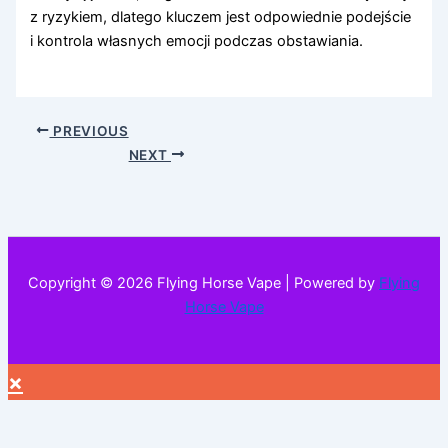
z ryzykiem, dlatego kluczem jest odpowiednie podejście
i kontrola własnych emocji podczas obstawiania.
PREVIOUS
NEXT
Copyright © 2026 Flying Horse Vape | Powered by
Flying
Horse Vape
×