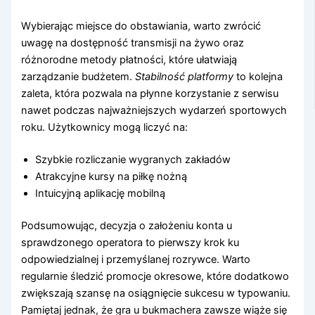
Wybierając miejsce do obstawiania, warto zwrócić
uwagę na dostępność transmisji na żywo oraz
różnorodne metody płatności, które ułatwiają
zarządzanie budżetem.
Stabilność platformy
to kolejna
zaleta, która pozwala na płynne korzystanie z serwisu
nawet podczas najważniejszych wydarzeń sportowych
roku. Użytkownicy mogą liczyć na:
Szybkie rozliczanie wygranych zakładów
Atrakcyjne kursy na piłkę nożną
Intuicyjną aplikację mobilną
Podsumowując, decyzja o założeniu konta u
sprawdzonego operatora to pierwszy krok ku
odpowiedzialnej i przemyślanej rozrywce. Warto
regularnie śledzić promocje okresowe, które dodatkowo
zwiększają szansę na osiągnięcie sukcesu w typowaniu.
Pamiętaj jednak, że gra u bukmachera zawsze wiąże się