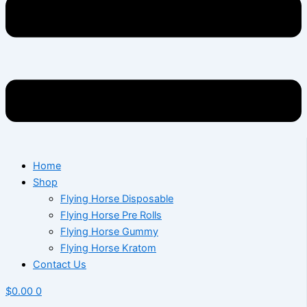
Home
Shop
Flying Horse Disposable
Flying Horse Pre Rolls
Flying Horse Gummy
Flying Horse Kratom
Contact Us
$
0.00
0