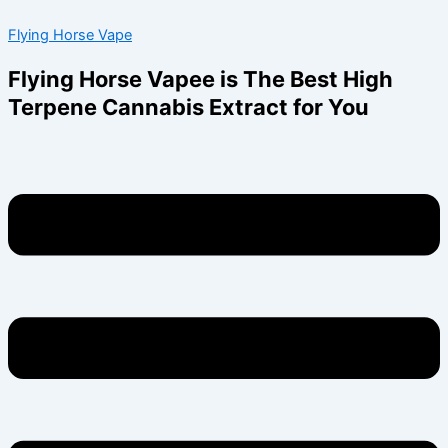
Skip
Menu
Flying Horse Vape
to
content
Flying Horse Vapee is The Best High
Terpene Cannabis Extract for You