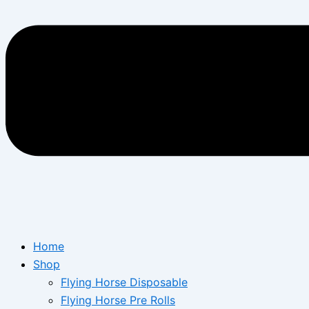
Home
Shop
Flying Horse Disposable
Flying Horse Pre Rolls