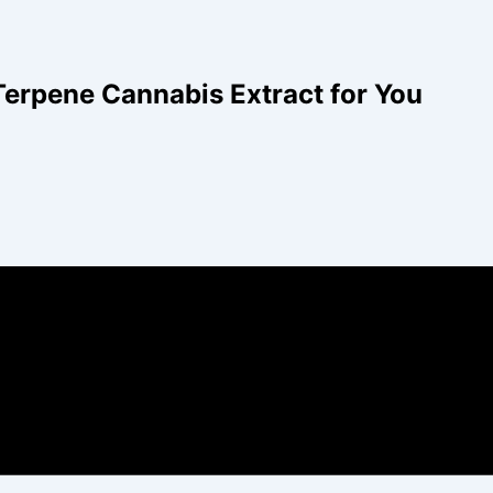
Terpene Cannabis Extract for You