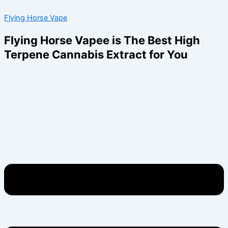
Skip
Menu
Flying Horse Vape
to
content
Flying Horse Vapee is The Best High
Terpene Cannabis Extract for You