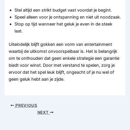
Stel altijd een strikt budget vast voordat je begint.
Speel alleen voor je ontspanning en niet uit noodzaak.
Stop op tijd wanneer het geluk je even in de steek
laat.
Uiteindelijk blijft gokken een vorm van entertainment
waarbij de uitkomst onvoorspelbaar is. Het is belangrijk
om te onthouden dat geen enkele strategie een garantie
biedt voor winst. Door met verstand te spelen, zorg je
ervoor dat het spel leuk blijft, ongeacht of je nu wel of
geen geluk hebt aan je zijde.
PREVIOUS
NEXT