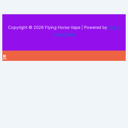
Copyright © 2026 Flying Horse Vape | Powered by
Flying
Horse Vape
×