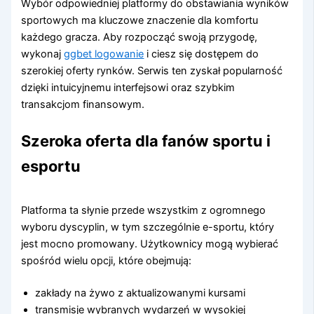
Wybór odpowiedniej platformy do obstawiania wyników
sportowych ma kluczowe znaczenie dla komfortu
każdego gracza. Aby rozpocząć swoją przygodę,
wykonaj
ggbet logowanie
i ciesz się dostępem do
szerokiej oferty rynków. Serwis ten zyskał popularność
dzięki intuicyjnemu interfejsowi oraz szybkim
transakcjom finansowym.
Szeroka oferta dla fanów sportu i
esportu
Platforma ta słynie przede wszystkim z ogromnego
wyboru dyscyplin, w tym szczególnie e-sportu, który
jest mocno promowany. Użytkownicy mogą wybierać
spośród wielu opcji, które obejmują:
zakłady na żywo z aktualizowanymi kursami
transmisje wybranych wydarzeń w wysokiej