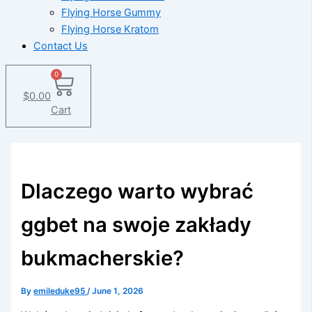
Flying Horse Gummy
Flying Horse Kratom
Contact Us
0
$
0.00
Cart
Dlaczego warto wybrać
ggbet na swoje zakłady
bukmacherskie?
By
emileduke95
/
June 1, 2026