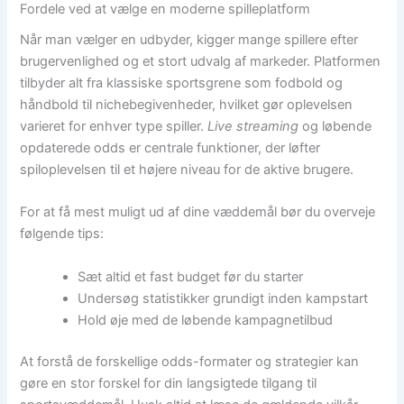
Fordele ved at vælge en moderne spilleplatform
Når man vælger en udbyder, kigger mange spillere efter
brugervenlighed og et stort udvalg af markeder. Platformen
tilbyder alt fra klassiske sportsgrene som fodbold og
håndbold til nichebegivenheder, hvilket gør oplevelsen
varieret for enhver type spiller.
Live streaming
og løbende
opdaterede odds er centrale funktioner, der løfter
spiloplevelsen til et højere niveau for de aktive brugere.
For at få mest muligt ud af dine væddemål bør du overveje
følgende tips:
Sæt altid et fast budget før du starter
Undersøg statistikker grundigt inden kampstart
Hold øje med de løbende kampagnetilbud
At forstå de forskellige odds-formater og strategier kan
gøre en stor forskel for din langsigtede tilgang til